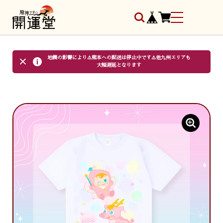
地震の影響により⚠️熊本への配送は停止中です⚠️他九州エリアも
大幅遅延となります